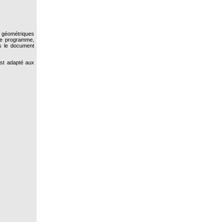
s géométriques
 Ce programme,
ns le document
st adapté aux