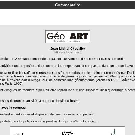
Commentaire
Jean-Michel Chevalier
http://didactice.net
éalisées en 2010 sont composées, quasi exclusivement, de cercles et d’arcs de cercle.
activités sont proposées : dans un premier temps, avec le compas et, dans un second, avec l
euvent être figuratifs et représenter des formes telles que les animaux proposés par Danie
net
et à travers ses ouvrages ou être de pures figures de géométrie telles que nous le
sius à travers son ouvrage sur les constructions géométriques (Allonsius D. J.,
Créer av
ra, Paris, 1986)
nt conçues de manière à pouvoir être reproduite sur une simple feuille à quadrillage à peti
ns les différentes activités à partir du dessin de l'
ours
.
 avec le compas
availlent en autonomie et disposent de deux documents imprimés :
uadrillée sur laquelle ils ont à reproduire la figure qu’ils ont choisie :