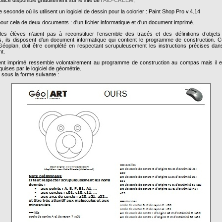
 seconde où ils utilisent un logiciel de dessin pour la colorier : Paint Shop Pro v.4.14
pour cela de deux documents : d'un fichier informatique et d'un document imprimé.
s élèves n’aient pas à reconstituer l’ensemble des tracés et des définitions d’objet
s, ils disposent d’un document informatique qui contient le programme de construction.
Géoplan, doit être complété en respectant scrupuleusement les instructions précises da
nt.
 imprimé ressemble volontairement au programme de construction au compas mais il e
quises par le logiciel de géométrie.
e sous la forme suivante :