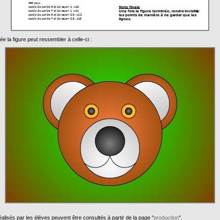
ée la figure peut ressembler à celle-ci :
alisés par les élèves peuvent être consultés à partir de la page "
production
".