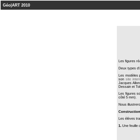
Géo|ART 2010
Les figures r
Deux types d’
Les modèles p
son
site inter
Jacques Allon
Dessain et Tol
Les figures so
côté 5 mm).
Nous illustrero
Construction
Les élèves tr
1.
Une feuille q