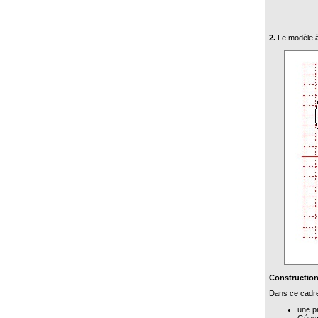
2.
Le modèle à
Construction
Dans ce cadre
une pr
Géospa