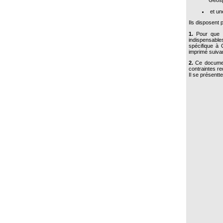
et une
Ils disposent 
1.
Pour que le
indispensable
spécifique à 
imprimé suiva
2.
Ce document
contraintes re
Il se présentt