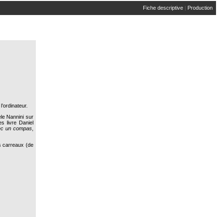
Fiche descriptive
|
Production
’ordinateur.
le Nannini sur
s livre Daniel
ec un compas
,
ts carreaux (de